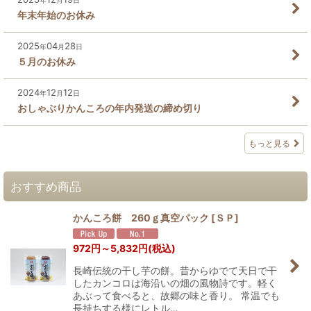
年
月
日
年末年始のお休み
2025
04
28
年
月
日
５月のお休み
2024
12
12
年
月
日
おしゃぶりかんころの年内発送の締め切り
もっと見る
おすすめ商品
かんころ餅 260ｇ真空パック
[
ＳＰ
]
972
円
～5,832
円
(税込)
長崎伝統の干し芋の餅。昔からゆでて天日で干
したカンコロは海沿いの畑の風物詩です。軽く
あぶって食べると、故郷の味と香り。 常温でも
長持ちする様にレトル…