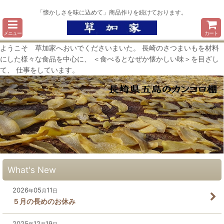
「懐かしさを味に込めて」商品作りを続けております。
メニュー
カート
ようこそ 草加家へおいでくださいまいた。 長崎のさつまいもを材料
にした様々な食品を中心に、 ＜食べるとなぜか懐かしい味＞を目ざし
て、 仕事をしています。
What's New
2026
05
11
年
月
日
５月の長めのお休み
2025
12
19