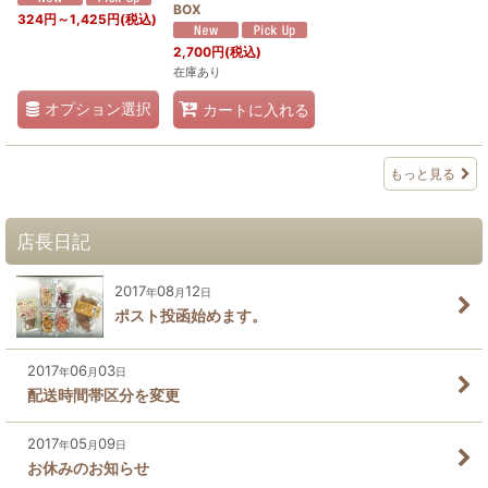
BOX
324
円
～1,425
円
(税込)
2,700
円
(税込)
在庫あり
オプション選択
カートに入れる
もっと見る
店長日記
2017
08
12
年
月
日
ポスト投函始めます。
2017
06
03
年
月
日
配送時間帯区分を変更
2017
05
09
年
月
日
お休みのお知らせ