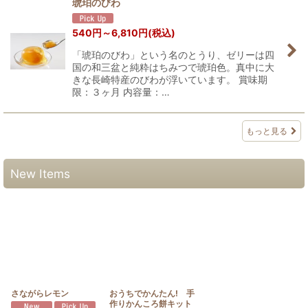
琥珀のびわ
540
円
～6,810
円
(税込)
「琥珀のびわ」という名のとうり、ゼリーは四
国の和三盆と純粋はちみつで琥珀色。真中に大
きな長崎特産のびわが浮いています。 賞味期
限：３ヶ月 内容量：…
もっと見る
New Items
さながらレモン
おうちでかんたん! 手
作りかんころ餅キット